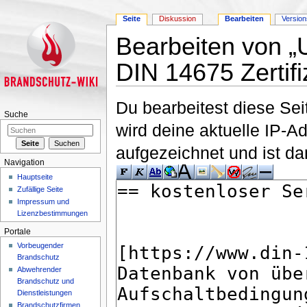
Seite
Diskussion
Bearbeiten
Versio
Bearbeiten von 
DIN 14675 Zertifi
Wechseln zu:
Navigation
,
Suche
Du bearbeitest diese Se
Suche
wird deine aktuelle IP-A
aufgezeichnet und ist da
Navigation
Hauptseite
Zufällige Seite
Impressum und
Lizenzbestimmungen
Portale
Vorbeugender
Brandschutz
Abwehrender
Brandschutz und
Dienstleistungen
Brandschutzfirmen