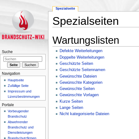
Spezialseite
Spezialseiten
Wechseln zu:
Navigation
,
Suche
Wartungslisten
Defekte Weiterleitungen
Suche
Doppelte Weiterleitungen
Geschützte Seiten
Geschützte Seitennamen
Navigation
Gewünschte Dateien
Hauptseite
Gewünschte Kategorien
Zufällige Seite
Gewünschte Seiten
Impressum und
Gewünschte Vorlagen
Lizenzbestimmungen
Kurze Seiten
Portale
Lange Seiten
Vorbeugender
Nicht kategorisierte Dateien
Brandschutz
Abwehrender
Brandschutz und
Dienstleistungen
Brandschutzfirmen