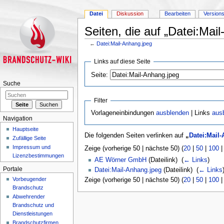
Datei
Diskussion
Bearbeiten
Version
Seiten, die auf „Datei:Mai
←
Datei:Mail-Anhang.jpeg
Wechseln zu:
Navigation
,
Suche
Links auf diese Seite
Seite:
Suche
Filter
Vorlageneinbindungen
ausblenden
| Links
aus
Navigation
Hauptseite
Die folgenden Seiten verlinken auf
„
Datei:Mail
Zufällige Seite
Impressum und
Zeige (vorherige 50 | nächste 50) (
20
|
50
|
100
Lizenzbestimmungen
AE Wörner GmbH
(Dateilink) ‎
(
← Links
)
Portale
Datei:Mail-Anhang.jpeg
(Dateilink) ‎
(
← Links
Vorbeugender
Zeige (vorherige 50 | nächste 50) (
20
|
50
|
100
Brandschutz
Abwehrender
Brandschutz und
Dienstleistungen
Brandschutzfirmen