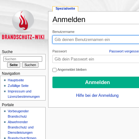
Spezialseite
Anmelden
Wechseln zu:
Navigation
,
Suche
Benutzername
Passwort
Passwort vergesse
Suche
Angemeldet bleiben
Navigation
Hauptseite
Zufällige Seite
Impressum und
Hilfe bei der Anmeldung
Lizenzbestimmungen
Portale
Vorbeugender
Brandschutz
Abwehrender
Brandschutz und
Dienstleistungen
Brandschutzfirmen