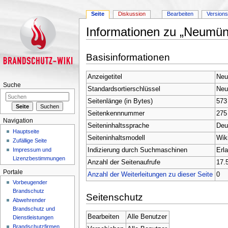
Seite
Diskussion
Bearbeiten
Version
Informationen zu „Neumün
Wechseln zu:
Navigation
,
Suche
Basisinformationen
Anzeigetitel
Neu
Suche
Standardsortierschlüssel
Neu
Seitenlänge (in Bytes)
573
Seitenkennnummer
275
Navigation
Seiteninhaltssprache
Deu
Hauptseite
Seiteninhaltsmodell
Wik
Zufällige Seite
Indizierung durch Suchmaschinen
Erl
Impressum und
Lizenzbestimmungen
Anzahl der Seitenaufrufe
17.
Portale
Anzahl der Weiterleitungen zu dieser Seite
0
Vorbeugender
Brandschutz
Seitenschutz
Abwehrender
Brandschutz und
Bearbeiten
Alle Benutzer
Dienstleistungen
Brandschutzfirmen