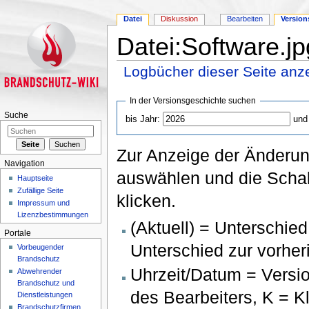
Datei
Diskussion
Bearbeiten
Version
Datei:Software.jp
Logbücher dieser Seite anz
Wechseln zu:
Navigation
,
Suche
In der Versionsgeschichte suchen
Suche
bis Jahr:
und
Zur Anzeige der Änderun
Navigation
auswählen und die Schal
Hauptseite
Zufällige Seite
klicken.
Impressum und
Lizenzbestimmungen
(Aktuell) = Unterschied
Portale
Unterschied zur vorher
Vorbeugender
Brandschutz
Uhrzeit/Datum = Versi
Abwehrender
Brandschutz und
des Bearbeiters, K = 
Dienstleistungen
Brandschutzfirmen