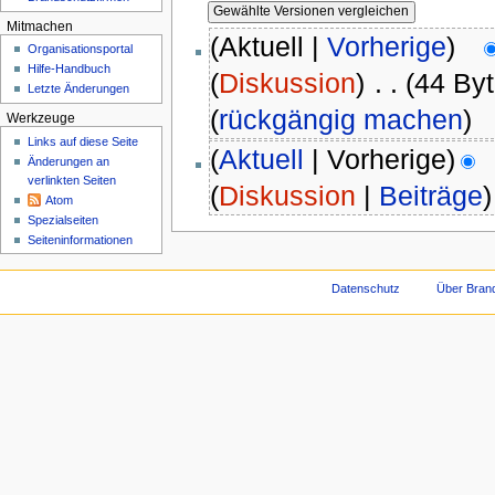
Mitmachen
(Aktuell |
Vorherige
)
Organisationsportal
Hilfe-Handbuch
(
Diskussion
)
‎
. .
(44 Byt
Letzte Änderungen
(
rückgängig machen
)
Werkzeuge
Links auf diese Seite
(
Aktuell
| Vorherige)
Änderungen an
verlinkten Seiten
(
Diskussion
|
Beiträge
)
Atom
Spezialseiten
Seiteninformationen
Datenschutz
Über Brand