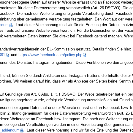
personenbezogene Daten auf unserer Website erfasst und an Facebook weiterge
gemeinsam für diese Datenverarbeitung verantwortlich (Art. 26 DSGVO). Die ge
acebook. Die nach der Weiterleitung erfolgende Verarbeitung durch Facebook
einbarung über gemeinsame Verarbeitung festgehalten. Den Wortlaut der Verei
endum
. Laut dieser Vereinbarung sind wir für die Erteilung der Datenschut
s Tools auf unserer Website verantwortlich. Für die Datensicherheit der Face
k verarbeiteten Daten können Sie direkt bei Facebook geltend machen. Wenn S
andardvertragsklauseln der EU-Kommission gestützt. Details finden Sie hier:
381
und
https://www.facebook.com/policy.php
.
tionen des Dienstes Instagram eingebunden. Diese Funktionen werden angebot
 sind, können Sie durch Anklicken des Instagram-Buttons die Inhalte dieser 
dnen. Wir weisen darauf hin, dass wir als Anbieter der Seiten keine Kenntni
uf Grundlage von Art. 6 Abs. 1 lit. f DSGVO. Der Websitebetreiber hat ein ber
lligung abgefragt wurde, erfolgt die Verarbeitung ausschließlich auf Grundlage
personenbezogene Daten auf unserer Website erfasst und an Facebook bzw. Ins
lin 2, Irland gemeinsam für diese Datenverarbeitung verantwortlich (Art. 2
deren Weitergabe an Facebook bzw. Instagram. Die nach der Weiterleitung erf
obliegenden Verpflichtungen wurden in einer Vereinbarung über gemeinsame V
er_addendum
. Laut dieser Vereinbarung sind wir für die Erteilung der Dat