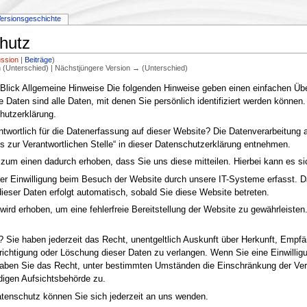
ersionsgeschichte
hutz
ussion
|
Beiträge
)
on (Unterschied) | Nächstjüngere Version → (Unterschied)
 Blick Allgemeine Hinweise Die folgenden Hinweise geben einen einfachen Üb
Daten sind alle Daten, mit denen Sie persönlich identifiziert werden könne
hutzerklärung.
twortlich für die Datenerfassung auf dieser Website? Die Datenverarbeitung 
 zur Verantwortlichen Stelle“ in dieser Datenschutzerklärung entnehmen.
zum einen dadurch erhoben, dass Sie uns diese mitteilen. Hierbei kann es si
r Einwilligung beim Besuch der Website durch unsere IT-Systeme erfasst. Da
dieser Daten erfolgt automatisch, sobald Sie diese Website betreten.
 wird erhoben, um eine fehlerfreie Bereitstellung der Website zu gewährleist
? Sie haben jederzeit das Recht, unentgeltlich Auskunft über Herkunft, Emp
ichtigung oder Löschung dieser Daten zu verlangen. Wenn Sie eine Einwilligun
m haben Sie das Recht, unter bestimmten Umständen die Einschränkung der Ve
digen Aufsichtsbehörde zu.
enschutz können Sie sich jederzeit an uns wenden.