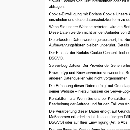
Soweit Cookies von Drittunternehmen oder zu An
abfragen.
Cookie-Einwilligung mit Borlabs Cookie Unsere 
einzuholen und diese datenschutzkonform zu do
Wenn Sie unsere Website betreten, wird ein Borl
Diese Daten werden nicht an den Anbieter von 
Die erfassten Daten werden gespeichert, bis Si
Aufbewahrungsfristen bleiben unberührt. Details
Der Einsatz der Borlabs-Cookie-Consent-Technolog
DSGVO.
Server-Log-Dateien Der Provider der Seiten erhe
Browsertyp und Browserversion verwendetes Be
anderen Datenquellen wird nicht vorgenommen.
Die Erfassung dieser Daten erfolgt auf Grundlage
seiner Website – hierzu müssen die Server-Log-
Kontaktformular Wenn Sie uns per Kontaktform
Bearbeitung der Anfrage und für den Fall von An
Die Verarbeitung dieser Daten erfolgt auf Grund
Maßnahmen erforderlich ist. In allen übrigen Fäl
DSGVO) oder auf Ihrer Einwilligung (Art. 6 Abs.
Die von Ihnen im Kontaktformular eingegebenen D