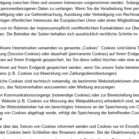
gung zwischen Ihren und unseren Interessen vorgenommen werden. Solange n
er personenbezogenen Daten zu verlangen. Wenn Sie die Verarbeitung Ihrer p
nwilligung oder zur Geltendmachung, Ausübung oder Verteidigung von Rechtsa
tigen öffentlichen Interesses der Europäischen Union oder eines Mitgliedstaa
on im Rahmen der Impressumspflicht veröffentlichten Kontaktdaten zur Übe
hen. Die Betreiber der Seiten behalten sich ausdrücklich rechtliche Schritte
nsere Internetseiten verwenden so genannte „Cookies“. Cookies sind kleine 
tzung (Session-Cookies) oder dauerhaft (permanente Cookies) auf Ihrem Endg
en auf Ihrem Endgerät gespeichert, bis Sie diese selbst löschen oder eine 
hmen auf Ihrem Endgerät gespeichert werden, wenn Sie unsere Seite betreten
ens (z.B. Cookies zur Abwicklung von Zahlungsdienstleistungen).
che Cookies sind technisch notwendig, da bestimmte Websitefunktionen ohne 
azu, das Nutzerverhalten auszuwerten oder Werbung anzuzeigen.
en Kommunikationsvorgangs (notwendige Cookies) oder zur Bereitstellung best
r Website (z.B. Cookies zur Messung des Webpublikums) erforderlich sind, we
r Websitebetreiber hat ein berechtigtes Interesse an der Speicherung von Coo
g von Cookies abgefragt wurde, erfolgt die Speicherung der betreffenden Cookie
r.
ie über das Setzen von Cookies informiert werden und Cookies nur im Einzelfa
r Cookies beim Schließen des Browsers aktivieren. Bei der Deaktivierung vo