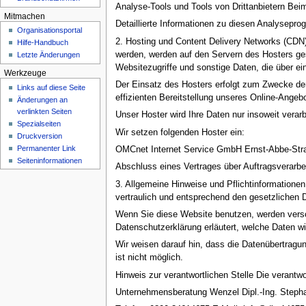
Analyse-Tools und Tools von Dritt­anbietern Be
Mitmachen
Detaillierte Informationen zu diesen Analysepro
Organisationsportal
2. Hosting und Content Delivery Networks (CDN)
Hilfe-Handbuch
werden, werden auf den Servern des Hosters ge
Letzte Änderungen
Websitezugriffe und sonstige Daten, die über ei
Werkzeuge
Der Einsatz des Hosters erfolgt zum Zwecke der
Links auf diese Seite
effizienten Bereitstellung unseres Online-Angebo
Änderungen an
verlinkten Seiten
Unser Hoster wird Ihre Daten nur insoweit verarb
Spezialseiten
Wir setzen folgenden Hoster ein:
Druckversion
Permanenter Link
OMCnet Internet Service GmbH Ernst-Abbe-Str
Seiteninformationen
Abschluss eines Vertrages über Auftragsverarbe
3. Allgemeine Hinweise und Pflicht­information
vertraulich und entsprechend den gesetzlichen 
Wenn Sie diese Website benutzen, werden versc
Datenschutzerklärung erläutert, welche Daten wi
Wir weisen darauf hin, dass die Datenübertragun
ist nicht möglich.
Hinweis zur verantwortlichen Stelle Die verantwor
Unternehmensberatung Wenzel Dipl.-Ing. Steph