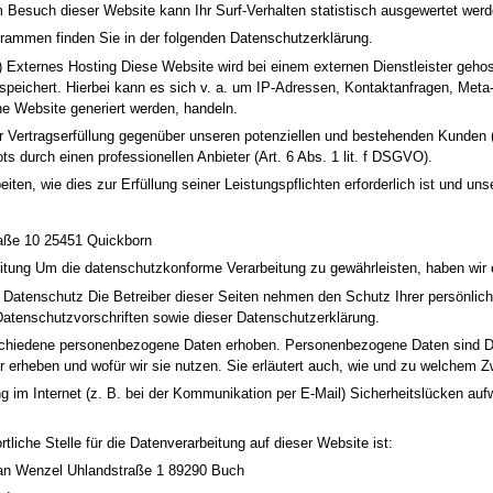
im Besuch dieser Website kann Ihr Surf-Verhalten statistisch ausgewertet w
grammen finden Sie in der folgenden Datenschutzerklärung.
 Externes Hosting Diese Website wird bei einem externen Dienstleister gehos
speichert. Hierbei kann es sich v. a. um IP-Adressen, Kontaktanfragen, Met
ne Website generiert werden, handeln.
 Vertragserfüllung gegenüber unseren potenziellen und bestehenden Kunden (A
ts durch einen professionellen Anbieter (Art. 6 Abs. 1 lit. f DSGVO).
eiten, wie dies zur Erfüllung seiner Leistungspflichten erforderlich ist und 
aße 10 25451 Quickborn
itung Um die datenschutzkonforme Verarbeitung zu gewährleisten, haben wir 
en Datenschutz Die Betreiber dieser Seiten nehmen den Schutz Ihrer persönli
Datenschutzvorschriften sowie dieser Datenschutzerklärung.
hiedene personenbezogene Daten erhoben. Personenbezogene Daten sind Daten
r erheben und wofür wir sie nutzen. Sie erläutert auch, wie und zu welchem 
g im Internet (z. B. bei der Kommunikation per E-Mail) Sicherheitslücken auf
tliche Stelle für die Datenverarbeitung auf dieser Website ist:
an Wenzel Uhlandstraße 1 89290 Buch