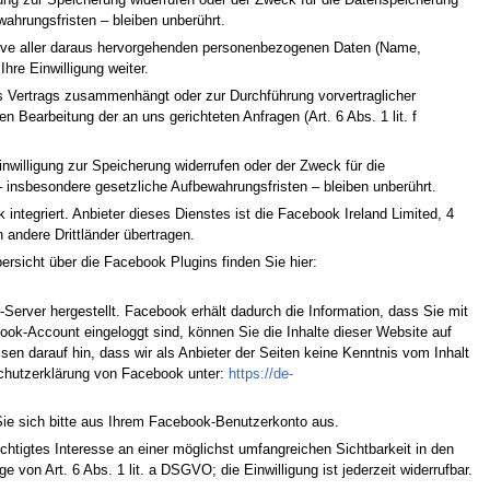
ahrungsfristen – bleiben unberührt.
lusive aller daraus hervorgehenden personenbezogenen Daten (Name,
hre Einwilligung weiter.
nes Vertrags zusammenhängt oder zur Durchführung vorvertraglicher
n Bearbeitung der an uns gerichteten Anfragen (Art. 6 Abs. 1 lit. f
nwilligung zur Speicherung widerrufen oder der Zweck für die
 insbesondere gesetzliche Aufbewahrungsfristen – bleiben unberührt.
ntegriert. Anbieter dieses Dienstes ist die Facebook Ireland Limited, 4
andere Drittländer übertragen.
rsicht über die Facebook Plugins finden Sie hier:
rver hergestellt. Facebook erhält dadurch die Information, dass Sie mit
ok-Account eingeloggt sind, können Sie die Inhalte dieser Website auf
n darauf hin, dass wir als Anbieter der Seiten keine Kenntnis vom Inhalt
schutzerklärung von Facebook unter:
https://de-
e sich bitte aus Ihrem Facebook-Benutzerkonto aus.
chtigtes Interesse an einer möglichst umfangreichen Sichtbarkeit in den
 von Art. 6 Abs. 1 lit. a DSGVO; die Einwilligung ist jederzeit widerrufbar.