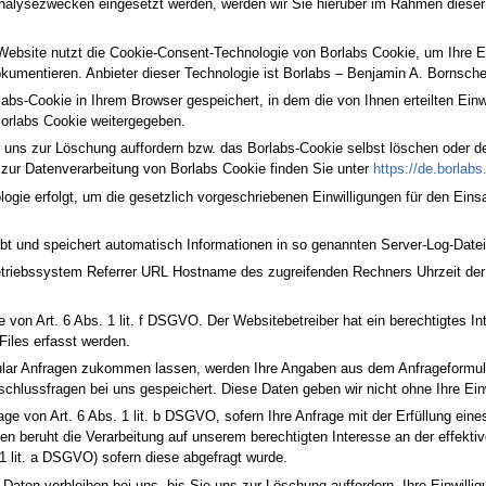
alysezwecken eingesetzt werden, werden wir Sie hierüber im Rahmen dieser D
Website nutzt die Cookie-Consent-Technologie von Borlabs Cookie, um Ihre E
kumentieren. Anbieter dieser Technologie ist Borlabs – Benjamin A. Bornsc
abs-Cookie in Ihrem Browser gespeichert, in dem die von Ihnen erteilten Einwi
Borlabs Cookie weitergegeben.
e uns zur Löschung auffordern bzw. das Borlabs-Cookie selbst löschen oder de
 zur Datenverarbeitung von Borlabs Cookie finden Sie unter
https://de.borlabs
ie erfolgt, um die gesetzlich vorgeschriebenen Einwilligungen für den Einsatz
bt und speichert automatisch Informationen in so genannten Server-Log-Dateie
triebssystem Referrer URL Hostname des zugreifenden Rechners Uhrzeit der
 von Art. 6 Abs. 1 lit. f DSGVO. Der Websitebetreiber hat ein berechtigtes In
Files erfasst werden.
ular Anfragen zukommen lassen, werden Ihre Angaben aus dem Anfrageformula
schlussfragen bei uns gespeichert. Diese Daten geben wir nicht ohne Ihre Einw
lage von Art. 6 Abs. 1 lit. b DSGVO, sofern Ihre Anfrage mit der Erfüllung ei
len beruht die Verarbeitung auf unserem berechtigten Interesse an der effektive
 1 lit. a DSGVO) sofern diese abgefragt wurde.
aten verbleiben bei uns, bis Sie uns zur Löschung auffordern, Ihre Einwilli