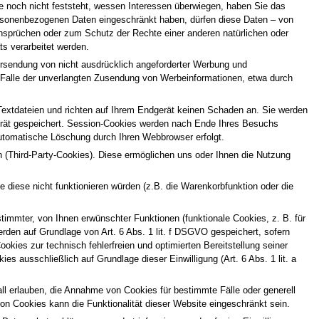
och nicht feststeht, wessen Interessen überwiegen, haben Sie das
ersonenbezogenen Daten eingeschränkt haben, dürfen diese Daten – von
nsprüchen oder zum Schutz der Rechte einer anderen natürlichen oder
ts verarbeitet werden.
rsendung von nicht ausdrücklich angeforderter Werbung und
 im Falle der unverlangten Zusendung von Werbeinformationen, etwa durch
Textdateien und richten auf Ihrem Endgerät keinen Schaden an. Sie werden
erät gespeichert. Session-Cookies werden nach Ende Ihres Besuchs
automatische Löschung durch Ihren Webbrowser erfolgt.
 (Third-Party-Cookies). Diese ermöglichen uns oder Ihnen die Nutzung
diese nicht funktionieren würden (z.B. die Warenkorbfunktion oder die
immter, von Ihnen erwünschter Funktionen (funktionale Cookies, z. B. für
rden auf Grundlage von Art. 6 Abs. 1 lit. f DSGVO gespeichert, sofern
kies zur technisch fehlerfreien und optimierten Bereitstellung seiner
s ausschließlich auf Grundlage dieser Einwilligung (Art. 6 Abs. 1 lit. a
ll erlauben, die Annahme von Cookies für bestimmte Fälle oder generell
n Cookies kann die Funktionalität dieser Website eingeschränkt sein.