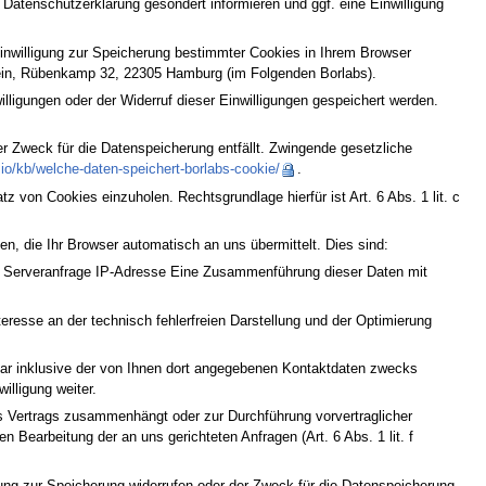
atenschutzerklärung gesondert informieren und ggf. eine Einwilligung
inwilligung zur Speicherung bestimmter Cookies in Ihrem Browser
hein, Rübenkamp 32, 22305 Hamburg (im Folgenden Borlabs).
lligungen oder der Widerruf dieser Einwilligungen gespeichert werden.
r Zweck für die Datenspeicherung entfällt. Zwingende gesetzliche
.io/kb/welche-daten-speichert-borlabs-cookie/
.
 von Cookies einzuholen. Rechtsgrundlage hierfür ist Art. 6 Abs. 1 lit. c
n, die Ihr Browser automatisch an uns übermittelt. Dies sind:
 Serveranfrage IP-Adresse Eine Zusammenführung dieser Daten mit
teresse an der technisch fehlerfreien Darstellung und der Optimierung
r inklusive der von Ihnen dort angegebenen Kontaktdaten zwecks
illigung weiter.
nes Vertrags zusammenhängt oder zur Durchführung vorvertraglicher
n Bearbeitung der an uns gerichteten Anfragen (Art. 6 Abs. 1 lit. f
gung zur Speicherung widerrufen oder der Zweck für die Datenspeicherung