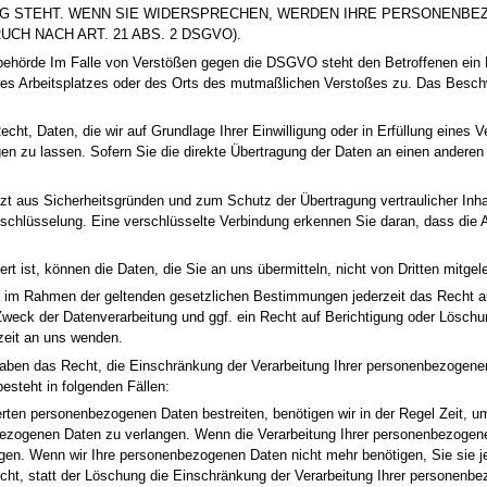
G STEHT. WENN SIE WIDERSPRECHEN, WERDEN IHRE PERSONENBE
H NACH ART. 21 ABS. 2 DSGVO).
­behörde Im Falle von Verstößen gegen die DSGVO steht den Betroffenen ein
ihres Arbeitsplatzes oder des Orts des mutmaßlichen Verstoßes zu. Das Besch
cht, Daten, die wir auf Grundlage Ihrer Einwilligung oder in Erfüllung eines V
 zu lassen. Sofern Sie die direkte Übertragung der Daten an einen anderen V
t aus Sicherheitsgründen und zum Schutz der Übertragung vertraulicher Inhal
schlüsselung. Eine verschlüsselte Verbindung erkennen Sie daran, dass die 
t ist, können die Daten, die Sie an uns übermitteln, nicht von Dritten mitge
 im Rahmen der geltenden gesetzlichen Bestimmungen jederzeit das Recht au
weck der Datenverarbeitung und ggf. ein Recht auf Berichtigung oder Lösch
zeit an uns wenden.
aben das Recht, die Einschränkung der Verarbeitung Ihrer personenbezogenen
esteht in folgenden Fällen:
erten personenbezogenen Daten bestreiten, benötigen wir in der Regel Zeit, u
bezogenen Daten zu verlangen. Wenn die Verarbeitung Ihrer personenbezogen
ngen. Wenn wir Ihre personenbezogenen Daten nicht mehr benötigen, Sie sie
ht, statt der Löschung die Einschränkung der Verarbeitung Ihrer personenb