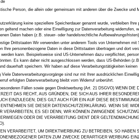
.de
juristische Person, die allein oder gemeinsam mit anderen über die Zwecke un
utzerklärung keine speziellere Speicherdauer genannt wurde, verbleiben Ihre
en geltend machen oder eine Einwilligung zur Datenverarbeitung widerrufen, w
nen Daten haben (z.B. steuer- oder handelsrechtliche Aufbewahrungsfristen); 
stige Drittstaaten Wir verwenden unter anderem Tools von Unternehmen mit S
en Ihre personenbezogene Daten in diese Drittstaaten übertragen und dort vera
t werden kann. Beispielsweise sind US-Unternehmen dazu verpflichtet, per
 könnten. Es kann daher nicht ausgeschlossen werden, dass US-Behörden (z.B
 dauerhaft speichern. Wir haben auf diese Verarbeitungstätigkeiten keinen 
g Viele Datenverarbeitungsvorgänge sind nur mit Ihrer ausdrücklichen Einwilligu
rruf erfolgten Datenverarbeitung bleibt vom Widerruf unberührt.
 in besonderen Fällen sowie gegen Direktwerbung (Art. 21 DSGVO) WEN
RZEIT DAS RECHT, AUS GRÜNDEN, DIE SICH AUS IHRER BESONDERE
 EINZULEGEN; DIES GILT AUCH FÜR EIN AUF DIESE BESTIMMUNGE
, ENTNEHMEN SIE DIESER DATENSCHUTZERKLÄRUNG. WENN SIE WID
VERARBEITEN, ES SEI DENN, WIR KÖNNEN ZWINGENDE SCHUTZWÜR
ÜBERWIEGEN ODER DIE VERARBEITUNG DIENT DER GELTENDMACHU
O).
N VERARBEITET, UM DIREKTWERBUNG ZU BETREIBEN, SO HABEN SI
NENBEZOGENER DATEN ZUM ZWECKE DERARTIGER WERBUNG EINZULE