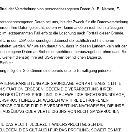
d Mittel der Verarbeitung von personenbezogenen Daten (z. B. Namen, E-
 personenbezogenen Daten bei uns, bis der Zweck für die Datenverarbeitung
erden Ihre Daten gelöscht, sofern wir keine anderen rechtlich zulässigen
im letztgenannten Fall erfolgt die Löschung nach Fortfall dieser Gründe.
itz in den USA oder sonstigen datenschutzrechtlich nicht sicheren
rbeitet werden. Wir weisen darauf hin, dass in diesen Ländern kein mit der
sonenbezogene Daten an Sicherheitsbehörden herauszugeben, ohne dass Sie
. Geheimdienste) Ihre auf US-Servern befindlichen Daten zu
Einfluss.
ng möglich. Sie können eine bereits erteilte Einwilligung jederzeit
N DIE DATENVERARBEITUNG AUF GRUNDLAGE VON ART. 6 ABS. 1 LIT. E
N SITUATION ERGEBEN, GEGEN DIE VERARBEITUNG IHRER
N GESTÜTZTES PROFILING. DIE JEWEILIGE RECHTSGRUNDLAGE,
ERSPRUCH EINLEGEN, WERDEN WIR IHRE BETROFFENEN
DIGE GRÜNDE FÜR DIE VERARBEITUNG NACHWEISEN, DIE IHRE
NG, AUSÜBUNG ODER VERTEIDIGUNG VON RECHTSANSPRÜCHEN
E DAS RECHT, JEDERZEIT WIDERSPRUCH GEGEN DIE
GEN; DIES GILT AUCH FÜR DAS PROFILING, SOWEIT ES MIT