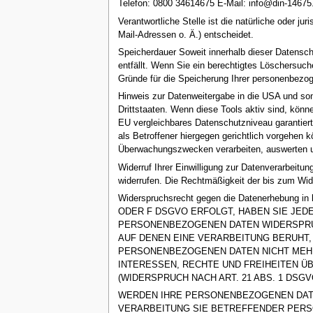
Telefon: 0800 34614675 E-Mail: info@din-14675
Verantwortliche Stelle ist die natürliche oder 
Mail-Adressen o. Ä.) entscheidet.
Speicherdauer Soweit innerhalb dieser Datensch
entfällt. Wenn Sie ein berechtigtes Löschersuch
Gründe für die Speicherung Ihrer personenbezoge
Hinweis zur Datenweitergabe in die USA und son
Drittstaaten. Wenn diese Tools aktiv sind, könn
EU vergleichbares Datenschutzniveau garantier
als Betroffener hiergegen gerichtlich vorgehen
Überwachungszwecken verarbeiten, auswerten und
Widerruf Ihrer Einwilligung zur Datenverarbeitun
widerrufen. Die Rechtmäßigkeit der bis zum Wide
Widerspruchsrecht gegen die Datenerhebung
ODER F DSGVO ERFOLGT, HABEN SIE JEDE
PERSONENBEZOGENEN DATEN WIDERSPRUCH
AUF DENEN EINE VERARBEITUNG BERUHT
PERSONENBEZOGENEN DATEN NICHT MEHR 
INTERESSEN, RECHTE UND FREIHEITEN 
(WIDERSPRUCH NACH ART. 21 ABS. 1 DSGV
WERDEN IHRE PERSONENBEZOGENEN DATE
VERARBEITUNG SIE BETREFFENDER PERSO