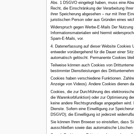
Abs. 1 DSGVO eingelegt haben, muss eine Abwä
Recht, die Einschränkung der Verarbeitung Ihr
ihrer Speicherung abgesehen – nur mit Ihrer Ei
juristischen Person oder aus Gründen eines wich
Widerspruch gegen Werbe-E-Mails Der Nutzung v
Informationsmaterialien wird hiermit widersproc
Spam-E-Mails, vor.
4. Datenerfassung auf dieser Website Cookies U
entweder vorübergehend für die Dauer einer Si
automatisch gelöscht. Permanente Cookies bleib
Teilweise können auch Cookies von Drittunterne
bestimmter Dienstleistungen des Drittunternehm
Cookies haben verschiedene Funktionen. Zahlrei
Anzeige von Videos). Andere Cookies dienen d
Cookies, die zur Durchführung des elektronisch
die Warenkorbfunktion) oder zur Optimierung de
keine andere Rechtsgrundlage angegeben wird. De
Dienste. Sofern eine Einwilligung zur Speicherun
DSGVO); die Einwilligung ist jederzeit widerrufba
Sie können Ihren Browser so einstellen, dass S
ausschließen sowie das automatische Löschen de