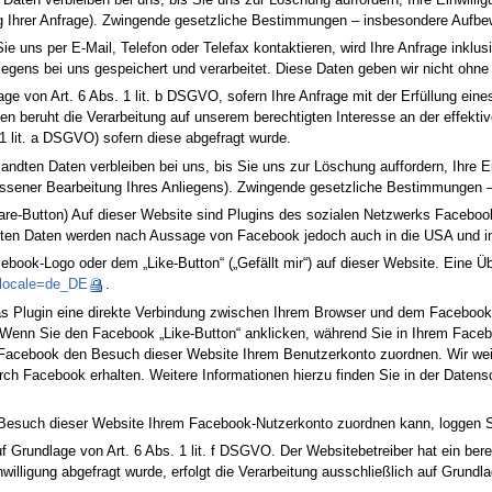
ng Ihrer Anfrage). Zwingende gesetzliche Bestimmungen – insbesondere Aufbew
Sie uns per E-Mail, Telefon oder Telefax kontaktieren, wird Ihre Anfrage ink
gens bei uns gespeichert und verarbeitet. Diese Daten geben wir nicht ohne I
lage von Art. 6 Abs. 1 lit. b DSGVO, sofern Ihre Anfrage mit der Erfüllung ei
len beruht die Verarbeitung auf unserem berechtigten Interesse an der effektive
 1 lit. a DSGVO) sofern diese abgefragt wurde.
ndten Daten verbleiben bei uns, bis Sie uns zur Löschung auffordern, Ihre Ei
ossener Bearbeitung Ihres Anliegens). Zwingende gesetzliche Bestimmungen –
e-Button) Auf dieser Website sind Plugins des sozialen Netzwerks Facebook i
ssten Daten werden nach Aussage von Facebook jedoch auch in die USA und in 
ook-Logo oder dem „Like-Button“ („Gefällt mir“) auf dieser Website. Eine Übe
?locale=de_DE
.
 Plugin eine direkte Verbindung zwischen Ihrem Browser und dem Facebook-Se
Wenn Sie den Facebook „Like-Button“ anklicken, während Sie in Ihrem Facebo
Facebook den Besuch dieser Website Ihrem Benutzerkonto zuordnen. Wir weise
rch Facebook erhalten. Weitere Informationen hierzu finden Sie in der Daten
esuch dieser Website Ihrem Facebook-Nutzerkonto zuordnen kann, loggen Si
 Grundlage von Art. 6 Abs. 1 lit. f DSGVO. Der Websitebetreiber hat ein bere
lligung abgefragt wurde, erfolgt die Verarbeitung ausschließlich auf Grundlage