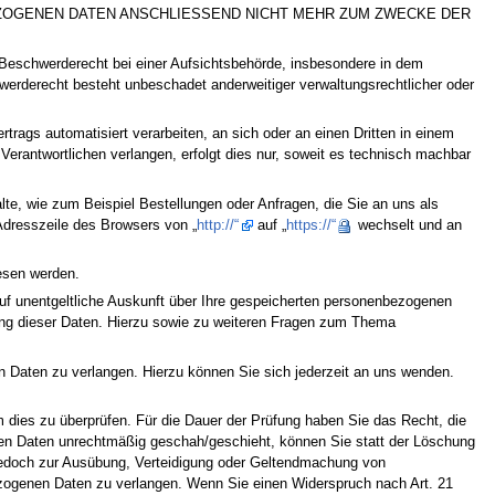
ZOGENEN DATEN ANSCHLIESSEND NICHT MEHR ZUM ZWECKE DER
 Beschwerderecht bei einer Aufsichtsbehörde, insbesondere in dem
werderecht besteht unbeschadet anderweitiger verwaltungsrechtlicher oder
ertrags automatisiert verarbeiten, an sich oder an einen Dritten in einem
erantwortlichen verlangen, erfolgt dies nur, soweit es technisch machbar
te, wie zum Beispiel Bestellungen oder Anfragen, die Sie an uns als
Adresszeile des Browsers von „
http://“
auf „
https://“
wechselt und an
lesen werden.
f unentgeltliche Auskunft über Ihre gespeicherten personenbezogenen
ung dieser Daten. Hierzu sowie zu weiteren Fragen zum Thema
 Daten zu verlangen. Hierzu können Sie sich jederzeit an uns wenden.
m dies zu überprüfen. Für die Dauer der Prüfung haben Sie das Recht, die
en Daten unrechtmäßig geschah/geschieht, können Sie statt der Löschung
 jedoch zur Ausübung, Verteidigung oder Geltendmachung von
ezogenen Daten zu verlangen. Wenn Sie einen Widerspruch nach Art. 21