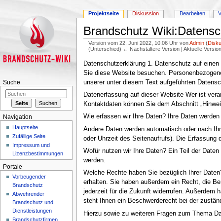
Projektseite
Diskussion
Bearbeiten
V
Brandschutz Wiki:Datensc
Version vom 22. Juni 2022, 10:06 Uhr von
Admin
(
Disk
(Unterschied) ← Nächstältere Version | Aktuelle Versi
Wechseln zu:
Navigation
,
Suche
Datenschutz­erklärung 1. Datenschutz auf einen
Sie diese Website besuchen. Personenbezogene 
unserer unter diesem Text aufgeführten Datensc
Suche
Datenerfassung auf dieser Website Wer ist veran
Kontaktdaten können Sie dem Abschnitt „Hinweis
Wie erfassen wir Ihre Daten? Ihre Daten werden 
Navigation
Hauptseite
Andere Daten werden automatisch oder nach Ihre
Zufällige Seite
oder Uhrzeit des Seitenaufrufs). Die Erfassung 
Impressum und
Wofür nutzen wir Ihre Daten? Ein Teil der Daten
Lizenzbestimmungen
werden.
Portale
Welche Rechte haben Sie bezüglich Ihrer Daten
Vorbeugender
erhalten. Sie haben außerdem ein Recht, die Ber
Brandschutz
jederzeit für die Zukunft widerrufen. Außerde
Abwehrender
steht Ihnen ein Beschwerderecht bei der zustän
Brandschutz und
Dienstleistungen
Hierzu sowie zu weiteren Fragen zum Thema Dat
Brandschutzfirmen