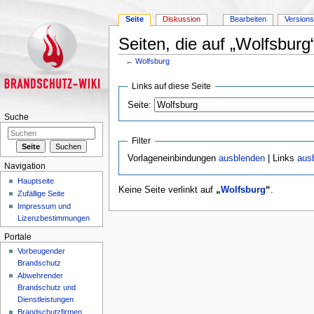
Seite
Diskussion
Bearbeiten
Version
Seiten, die auf „Wolfsburg
←
Wolfsburg
Wechseln zu:
Navigation
,
Suche
Links auf diese Seite
Seite:
Suche
Filter
Vorlageneinbindungen
ausblenden
| Links
aus
Navigation
Hauptseite
Keine Seite verlinkt auf
„
Wolfsburg
“
.
Zufällige Seite
Impressum und
Lizenzbestimmungen
Portale
Vorbeugender
Brandschutz
Abwehrender
Brandschutz und
Dienstleistungen
Brandschutzfirmen