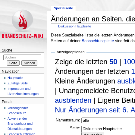
Spezialseite
Änderungen an Seiten, die 
←
Diskussion:Hauptseite
Wechseln zu:
Navigation
,
Suche
Diese Spezialseite listet die letzten Änderungen
Seiten auf deiner
Beobachtungsliste
sind
fett
dar
Suche
Anzeigeoptionen
Zeige die letzten
50
|
10
Änderungen der letzten
Navigation
Hauptseite
Kleine Änderungen
ausb
Zufällige Seite
| Unangemeldete Benutz
Impressum und
Lizenzbestimmungen
ausblenden
| Eigene Bei
Portale
Nur Änderungen seit 6. A
Vorbeugender
Brandschutz
Abwehrender
Namensraum:
Brandschutz und
Seite:
Dienstleistungen
Brandschutzfirmen