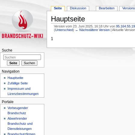
Seite
Diskussion
Bearbeiten
Version
Hauptseite
Version vom 23. Juni 2025, 16:18 Uhr von
95.164.55.1
(
Unterschied
)
← Nächstältere Version
| Aktuelle Versi
Wechseln zu:
Navigation
,
Suche
1
Suche
Navigation
Hauptseite
Zufällige Seite
Impressum und
Lizenzbestimmungen
Portale
Vorbeugender
Brandschutz
Abwehrender
Brandschutz und
Dienstleistungen
Brandschutzfirmen