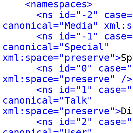
<namespaces>
<ns id="-2" case=
canonical="Media" xml:s
<ns id="-1" case=
canonical="Special" 
xml:space="preserve">
Sp
<ns id="0" case="
xml:space="preserve" />
<ns id="1" case="
canonical="Talk" 
xml:space="preserve">
Di
<ns id="2" case="
canonical="User" 