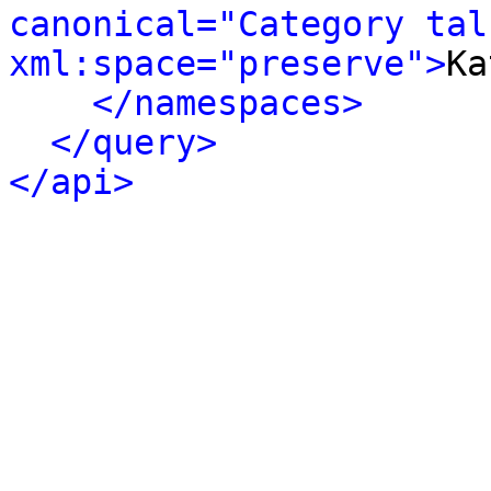
canonical="Category talk
xml:space="preserve">
Ka
</namespaces>
</query>
</api>