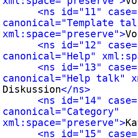
xml:space="preserve">
Vo
<ns id="11" case=
canonical="Template talk
xml:space="preserve">
Vo
<ns id="12" case=
canonical="Help" xml:sp
<ns id="13" case=
canonical="Help talk" x
Diskussion
</ns>
<ns id="14" case=
canonical="Category" 
xml:space="preserve">
Ka
<ns id="15" case=