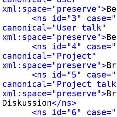
xml:space="preserve">
Be
<ns id="3" case="
canonical="User talk" 
xml:space="preserve">
Be
<ns id="4" case="
canonical="Project" 
xml:space="preserve">
Br
<ns id="5" case="
canonical="Project talk"
xml:space="preserve">
Br
Diskussion
</ns>
<ns id="6" case="