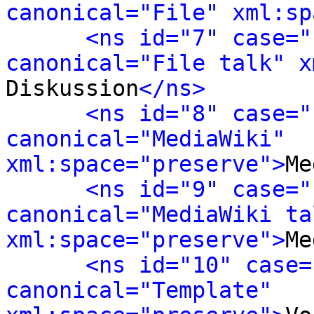
canonical="File" xml:sp
<ns id="7" case="
canonical="File talk" x
Diskussion
</ns>
<ns id="8" case="
canonical="MediaWiki" 
xml:space="preserve">
Me
<ns id="9" case="
canonical="MediaWiki tal
xml:space="preserve">
Me
<ns id="10" case=
canonical="Template" 